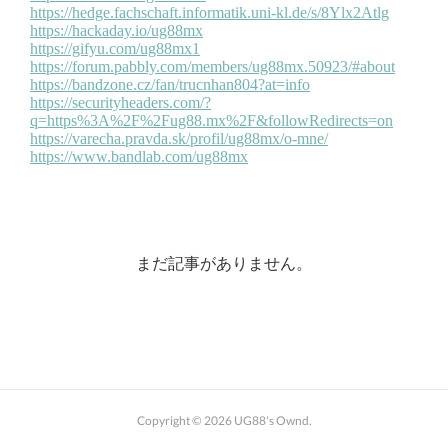
まだ記事がありません。
Copyright ©
2026
UG88's Ownd
.